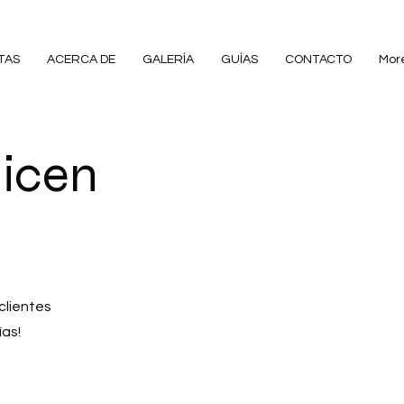
TAS
ACERCA DE
GALERÍA
GUÍAS
CONTACTO
Mor
dicen
clientes
ías!