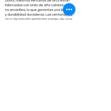
Doors, nuestras ventanas de arco están
fabricadas con vinilo de alta calidad que
no amarillea, lo que garantiza una belleza
y durabilidad duraderas. Las ventanas de
arco de tamaño estándar parten de unos
pocos cientos de dólares, mientras que las
opciones más grandes o personalizadas
pueden alcanzar los miles, especialmente
con vidrio de bajo consumo o
características adicionales. Aunque la
inversión inicial puede ser mayor, nuestras
ventanas de arco de vinilo aportan una
elegancia atemporal a la arquitectura de
su hogar y contribuyen al ahorro
energético, lo que las convierte en una
valiosa inversión a largo plazo.
Explore nuestros otros productos
de ventanas de vinilo